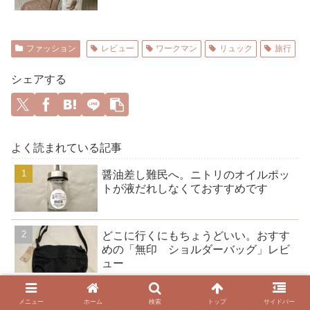
ファッション
レビュー
ワークマン
リュック
旅行
シェアする
よく読まれている記事
醤油差し難民へ。ニトリのオイルポッ
トが液だれしなくておすすめです
どこに行くにもちょうどいい。おすす
めの「無印 ショルダーバッグ」レビ
ュー
ダイソー、キャンドゥでも買えるCOB
メニュー
ホーム
検索
トップ
サイドバー