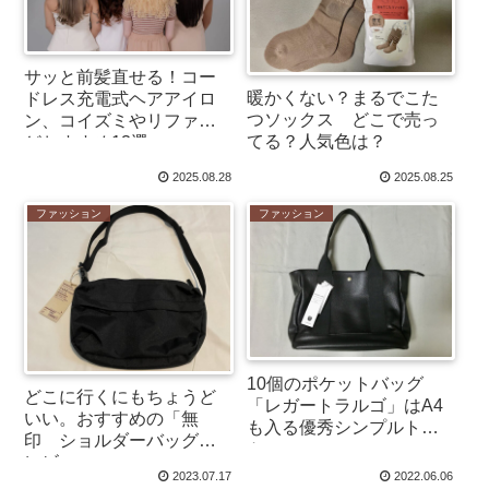
サッと前髪直せる！コー
暖かくない？まるでこた
ドレス充電式ヘアアイロ
つソックス どこで売っ
ン、コイズミやリファな
てる？人気色は？
どおすすめ13選
2025.08.28
2025.08.25
ファッション
ファッション
10個のポケットバッグ
どこに行くにもちょうど
「レガートラルゴ」はA4
いい。おすすめの「無
も入る優秀シンプルトー
印 ショルダーバッグ」
ト
レビュー
2023.07.17
2022.06.06