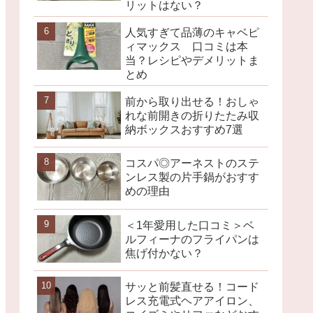
リットはない？
人気すぎて品薄のキャベピ
ィマックス 口コミは本
当？レシピやデメリットま
とめ
前から取り出せる！おしゃ
れな前開きの折りたたみ収
納ボックスおすすめ7選
コスパ◎アーネストのステ
ンレス製の片手鍋がおすす
めの理由
＜1年愛用した口コミ＞ベ
ルフィーナのフライパンは
焦げ付かない？
サッと前髪直せる！コード
レス充電式ヘアアイロン、