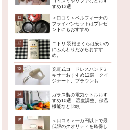
コイズミやリファなどおす
すめ13選
＜口コミ＞ベルフィーナの
フライパンセットはプレゼ
ントにもおすすめ
ニトリ 羽根まくらは安いの
にふんわりだからおすす
め。
充電式コードレスハンドミ
キサーおすすめ12選 クイ
ジナート、ブラウンも
ガラス製の電気ケトルおす
すめ10選 温度調整、保温
機能など比較
＜口コミ＞一万円以下で最
低限のクオリティを確保し