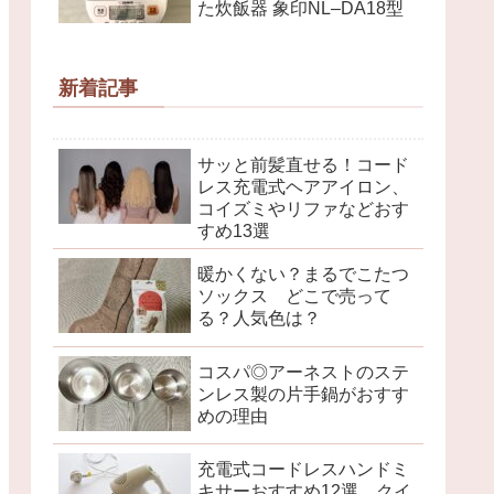
た炊飯器 象印NL–DA18型
新着記事
サッと前髪直せる！コード
レス充電式ヘアアイロン、
コイズミやリファなどおす
すめ13選
暖かくない？まるでこたつ
ソックス どこで売って
る？人気色は？
コスパ◎アーネストのステ
ンレス製の片手鍋がおすす
めの理由
充電式コードレスハンドミ
キサーおすすめ12選 クイ